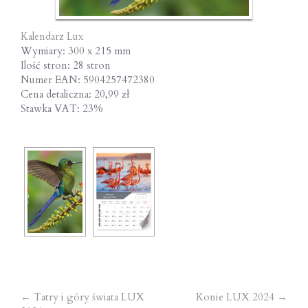
Kalendarz Lux
Wymiary: 300 x 215 mm
Ilość stron: 28 stron
Numer EAN: 5904257472380
Cena detaliczna: 20,99 zł
Stawka VAT: 23%
Post
←
Tatry i góry świata LUX
Konie LUX 2024
→