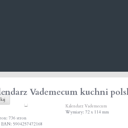
endarz Vademecum kuchni polsk
kaj
Kalendarz Vademecum
Wymiary: 72 x 114 mm
tron: 736 stron
 EAN: 5904257472168