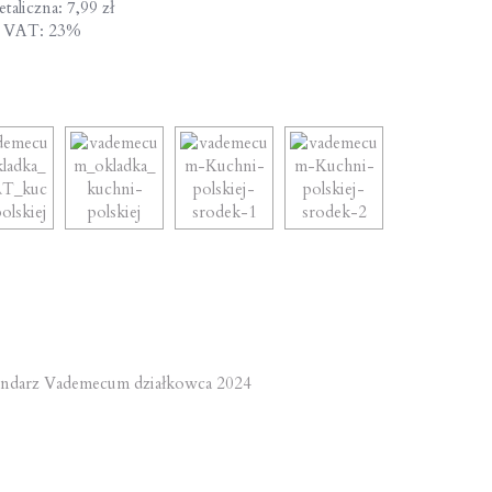
taliczna: 7,99 zł
a VAT: 23%
st
ndarz Vademecum działkowca 2024
vigation