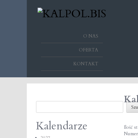
O NAS
OFERTA
KONTAKT
Kal
Szukaj
Szu
Kalendarze
Ilość s
Numer
2027