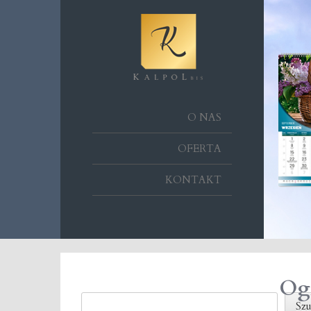
O NAS
OFERTA
KONTAKT
Og
Szukaj
Szu