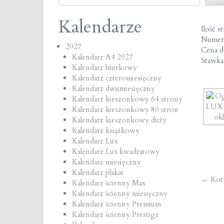
Kalendarze
Ilość s
Numer
2027
Cena de
Kalendarz A4 2027
Stawk
Kalendarz biurkowy
Kalendarz czteromiesięczny
Kalendarz dwumiesięczny
Kalendarz kieszonkowy 64 strony
Kalendarz kieszonkowy 80 stron
Kalendarz kieszonkowy duży
Kalendarz książkowy
Kalendarz Lux
Kalendarz Lux kwadratowy
Kalendarz miesięczny
Kalendarz plakat
Po
←
Kot
Kalendarz ścienny Max
Kalendarz ścienny miesięczny
na
Kalendarz ścienny Premium
Kalendarz ścienny Prestige