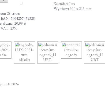
Kalendarz Lux
Wymiary: 300 x 215 mm
tron: 28 stron
 EAN: 5904257472328
taliczna: 20,99 zł
a VAT: 23%
st
y LUX 2024
vigation