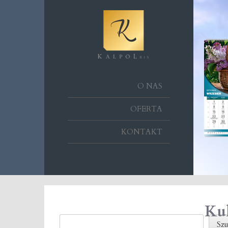
O NAS
OFERTA
KONTAKT
Ku
Szukaj
Szu