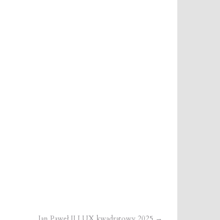
Jan Paweł II LUX kwadratowy 2025
→