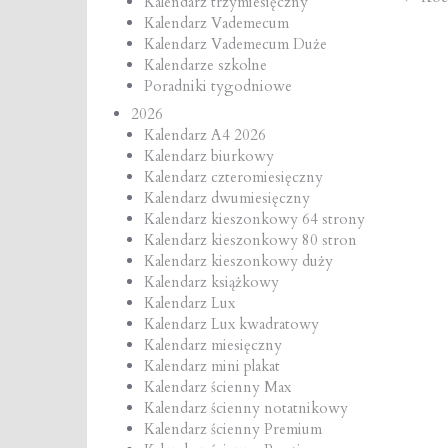
Po
Kalendarz trzymiesięczny
Kalendarz Vademecum
na
Kalendarz Vademecum Duże
Kalendarze szkolne
Poradniki tygodniowe
2026
Kalendarz A4 2026
Kalendarz biurkowy
Kalendarz czteromiesięczny
Kalendarz dwumiesięczny
Kalendarz kieszonkowy 64 strony
Kalendarz kieszonkowy 80 stron
Kalendarz kieszonkowy duży
Kalendarz książkowy
Kalendarz Lux
Kalendarz Lux kwadratowy
Kalendarz miesięczny
Kalendarz mini plakat
Kalendarz ścienny Max
Kalendarz ścienny notatnikowy
Kalendarz ścienny Premium