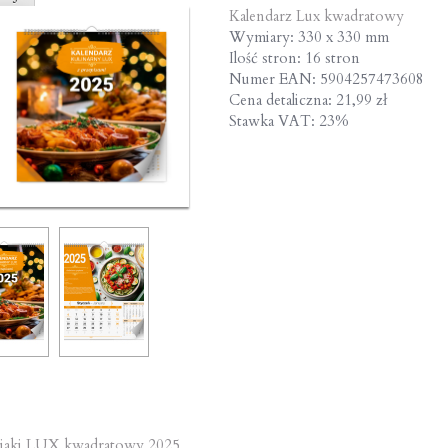
Kalendarz Lux kwadratowy
Wymiary: 330 x 330 mm
Ilość stron: 16 stron
Numer EAN: 5904257473608
Cena detaliczna: 21,99 zł
Stawka VAT: 23%
iaki LUX kwadratowy 2025