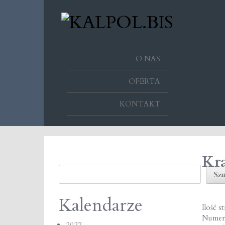
O NAS
OFERTA
KONTAKT
Kr
Szukaj
Szu
Kalendarze
Ilość s
Numer
2027