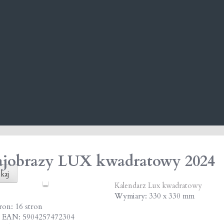
ajobrazy LUX kwadratowy 2024
kaj
Kalendarz Lux kwadratowy
Wymiary: 330 x 330 mm
tron: 16 stron
 EAN: 5904257472304