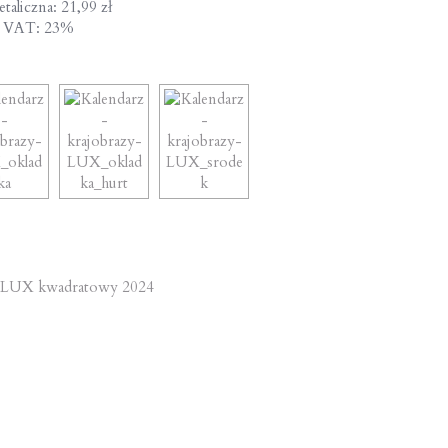
taliczna: 21,99 zł
a VAT: 23%
st
 LUX kwadratowy 2024
vigation