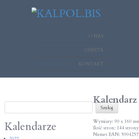
O NAS
OFERTA
KONTAKT
Kalendarz
Szukaj
Szukaj
Wymiary: 90 x 160 m
Kalendarze
Ilość stron: 144 strony
Numer EAN: 5904257
2027