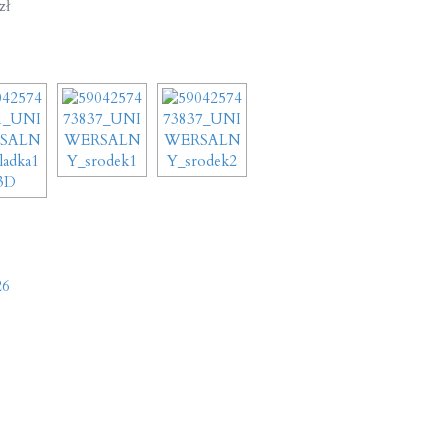
zł
26
n