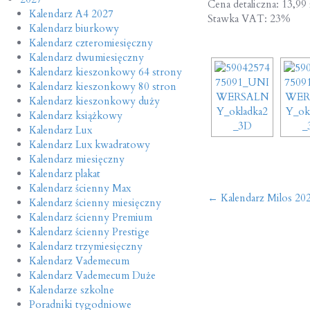
Cena detaliczna: 13,99 
Kalendarz A4 2027
Stawka VAT: 23%
Kalendarz biurkowy
Kalendarz czteromiesięczny
Kalendarz dwumiesięczny
Kalendarz kieszonkowy 64 strony
Kalendarz kieszonkowy 80 stron
Kalendarz kieszonkowy duży
Kalendarz książkowy
Kalendarz Lux
Kalendarz Lux kwadratowy
Kalendarz miesięczny
Kalendarz plakat
Kalendarz ścienny Max
Post
←
Kalendarz Milos 20
Kalendarz ścienny miesięczny
Kalendarz ścienny Premium
navigatio
Kalendarz ścienny Prestige
Kalendarz trzymiesięczny
Kalendarz Vademecum
Kalendarz Vademecum Duże
Kalendarze szkolne
Poradniki tygodniowe