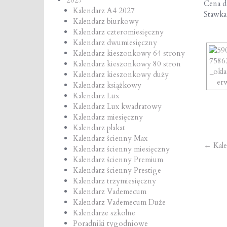
Cena de
Kalendarz A4 2027
Stawk
Kalendarz biurkowy
Kalendarz czteromiesięczny
Kalendarz dwumiesięczny
Kalendarz kieszonkowy 64 strony
Kalendarz kieszonkowy 80 stron
Kalendarz kieszonkowy duży
Kalendarz książkowy
Kalendarz Lux
Kalendarz Lux kwadratowy
Kalendarz miesięczny
Kalendarz plakat
Kalendarz ścienny Max
Po
←
Kale
Kalendarz ścienny miesięczny
Kalendarz ścienny Premium
na
Kalendarz ścienny Prestige
Kalendarz trzymiesięczny
Kalendarz Vademecum
Kalendarz Vademecum Duże
Kalendarze szkolne
Poradniki tygodniowe