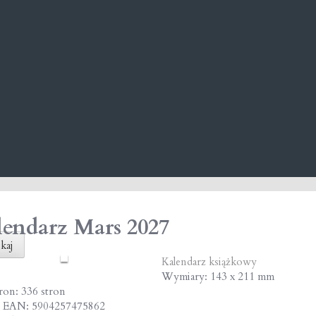
endarz Mars 2027
kaj
Kalendarz książkowy
Wymiary: 143 x 211 mm
tron: 336 stron
 EAN: 5904257475862