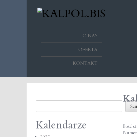
O NAS
OFERTA
KONTAKT
Kal
Szukaj
Szu
Kalendarze
Ilość s
Numer
2027