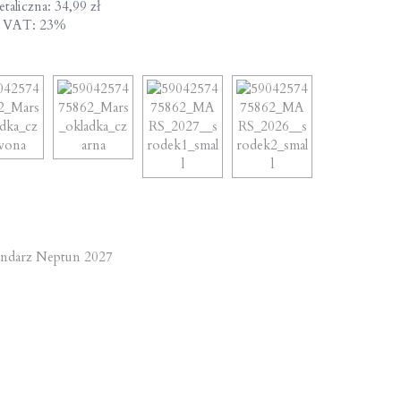
taliczna: 34,99 zł
a VAT: 23%
st
ndarz Neptun 2027
vigation