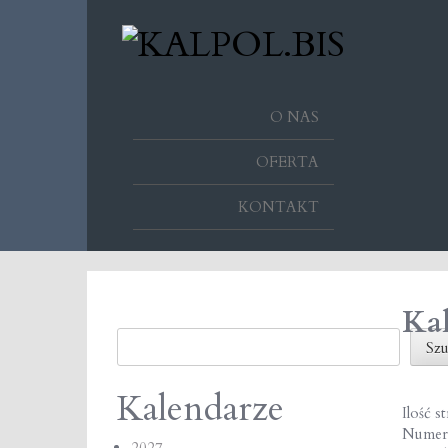
O NAS
OFERTA
KONTAKT
Kal
Szukaj
Szu
Kalendarze
Ilość s
Numer
2027