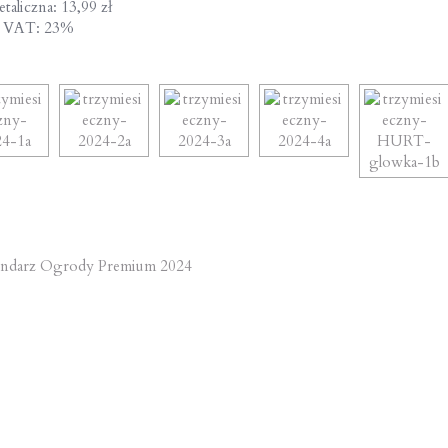
taliczna: 13,99 zł
a VAT: 23%
st
ndarz Ogrody Premium 2024
vigation