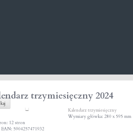
endarz trzymiesięczny 2024
kaj
Kalendarz trzymiesięczny
Wymiary główka: 280 x 595 mm
tron: 12 stron
 EAN: 5904257471932