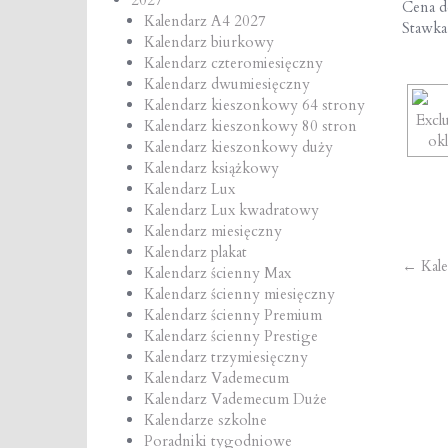
Cena de
Kalendarz A4 2027
Stawk
Kalendarz biurkowy
Kalendarz czteromiesięczny
Kalendarz dwumiesięczny
Kalendarz kieszonkowy 64 strony
Kalendarz kieszonkowy 80 stron
Kalendarz kieszonkowy duży
Kalendarz książkowy
Kalendarz Lux
Kalendarz Lux kwadratowy
Kalendarz miesięczny
Kalendarz plakat
Po
←
Kal
Kalendarz ścienny Max
Kalendarz ścienny miesięczny
na
Kalendarz ścienny Premium
Kalendarz ścienny Prestige
Kalendarz trzymiesięczny
Kalendarz Vademecum
Kalendarz Vademecum Duże
Kalendarze szkolne
Poradniki tygodniowe