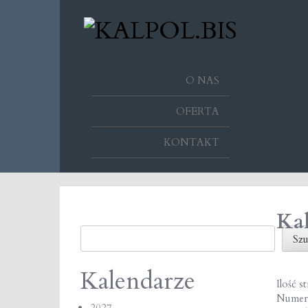
O NAS
OFERTA
KONTAKT
Kal
Szukaj
Szu
Kalendarze
Ilość s
Numer
2027