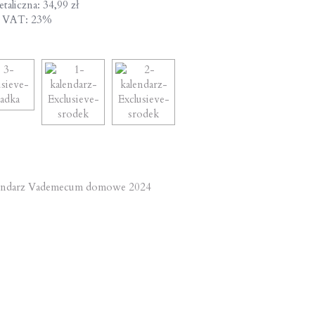
taliczna: 34,99 zł
a VAT: 23%
st
endarz Vademecum domowe 2024
vigation