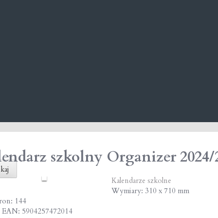
endarz szkolny Organizer 2024/
kaj
Kalendarze szkolne
Wymiary: 310 x 710 mm
tron: 144
 EAN: 5904257472014