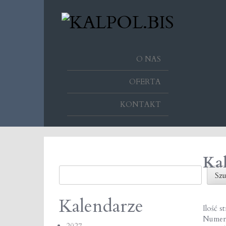
O NAS
OFERTA
KONTAKT
Kal
Szukaj
Szu
Kalendarze
Ilość s
Numer
2027