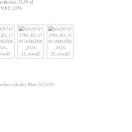
taliczna: 21,99 zł
a VAT: 23%
st
ndarz szkolny Mini 2024/25
vigation