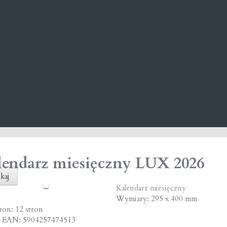
lendarz miesięczny LUX 2026
kaj
Kalendarz miesięczny
Wymiary: 295 x 400 mm
tron: 12 stron
 EAN: 5904257474513