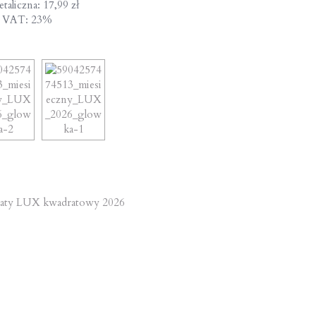
taliczna: 17,99 zł
a VAT: 23%
st
aty LUX kwadratowy 2026
vigation