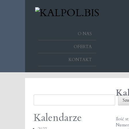
O NAS
OFERTA
KONTAKT
Ka
Szukaj
Szu
Kalendarze
Ilość s
Numer
2027