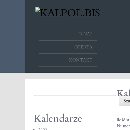
O NAS
OFERTA
KONTAKT
Kal
Szukaj
Szu
Kalendarze
Ilość s
Numer
2027