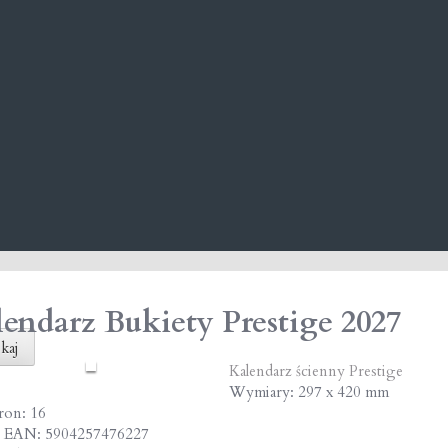
endarz Bukiety Prestige 2027
kaj
Kalendarz ścienny Prestige
Wymiary: 297 x 420 mm
tron: 16
 EAN: 5904257476227