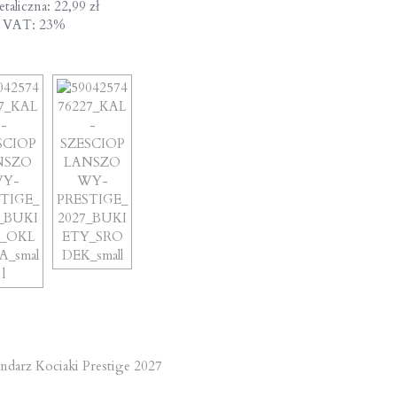
taliczna: 22,99 zł
a VAT: 23%
st
ndarz Kociaki Prestige 2027