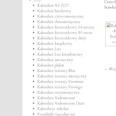
Cena de
Kalendarz A4 2027
Stawk
Kalendarz biurkowy
Kalendarz czteromiesięczny
Kalendarz dwumiesięczny
Kalendarz kieszonkowy 64 strony
Kalendarz kieszonkowy 80 stron
Kalendarz kieszonkowy duży
Kalendarz książkowy
Kalendarz Lux
Kalendarz Lux kwadratowy
Kalendarz miesięczny
Kalendarz plakat
Po
←
Moji
Kalendarz ścienny Max
Kalendarz ścienny miesięczny
na
Kalendarz ścienny Premium
Kalendarz ścienny Prestige
Kalendarz trzymiesięczny
Kalendarz Vademecum
Kalendarz Vademecum Duże
Kalendarze szkolne
Poradniki tygodniowe