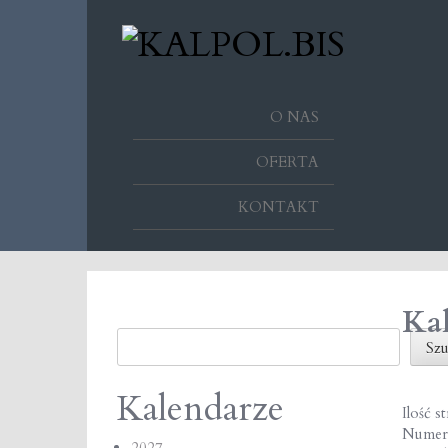
O NAS
OFERTA
KONTAKT
Kal
Szukaj
Szu
Kalendarze
Ilość s
Numer
2027