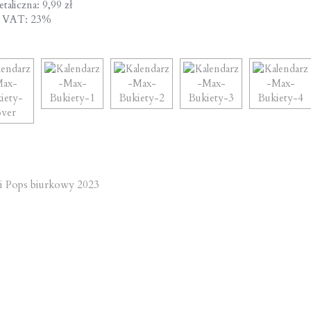
taliczna: 9,99 zł
a VAT: 23%
st
 Pops biurkowy 2023
vigation