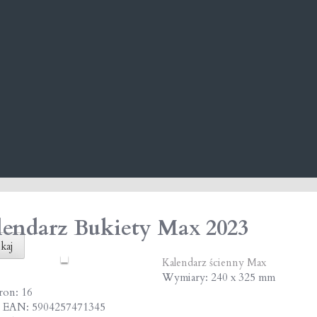
endarz Bukiety Max 2023
kaj
Kalendarz ścienny Max
Wymiary: 240 x 325 mm
tron: 16
 EAN: 5904257471345