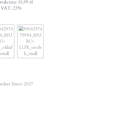
taliczna: 10,99 zł
a VAT: 23%
st
ndarz Biuro 2027
vigation