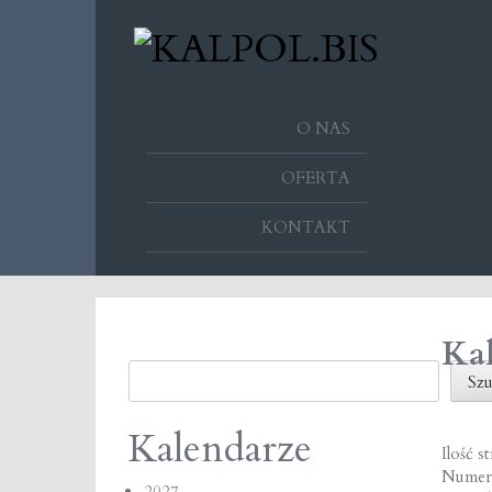
O NAS
OFERTA
KONTAKT
Ka
Szukaj
Szu
Kalendarze
Ilość s
Numer
2027