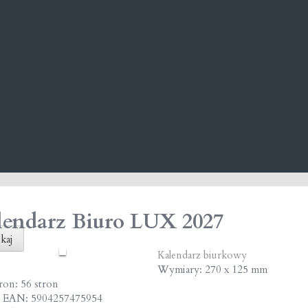
lendarz Biuro LUX 2027
kaj
Kalendarz biurkowy
Wymiary: 270 x 125 mm
tron: 56 stron
 EAN: 5904257475954