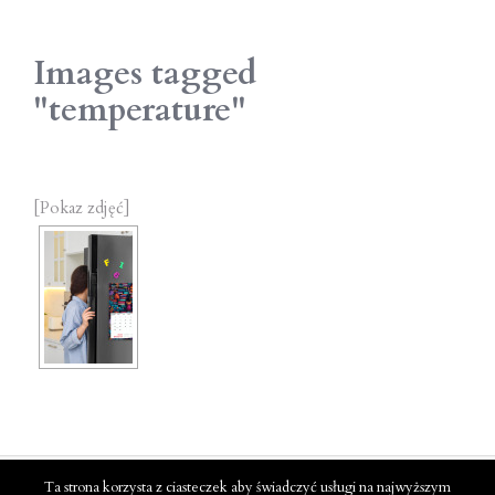
Images tagged
"temperature"
[Pokaz zdjęć]
© KALPOL.BIS 2022
Ta strona korzysta z ciasteczek aby świadczyć usługi na najwyższym