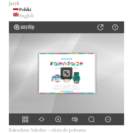
Język
o
Polski
n
English
Kalendarze Szkolne - oferta do pobrania