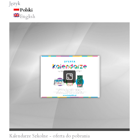
Język
o
Polski
n
English
Kalendarze Szkolne - oferta do pobrania