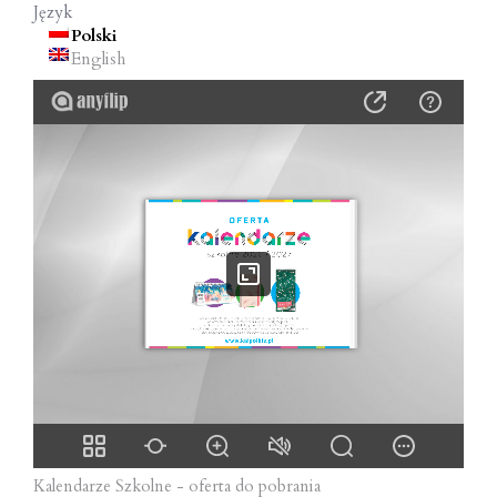
Język
o
Polski
n
English
Kalendarze Szkolne - oferta do pobrania