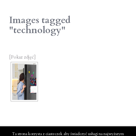
Images tagged
"technology"
[Pokaz zdjęć]
© KALPOL.BIS 2022
Ta strona korzysta z ciasteczek aby świadczyć usługi na najwyższym