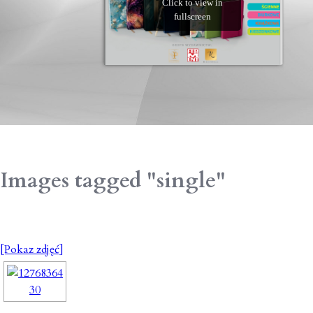
Images tagged "single"
[Pokaz zdjęć]