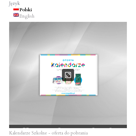
Język
o
Polski
n
English
Kalendarze Szkolne - oferta do pobrania