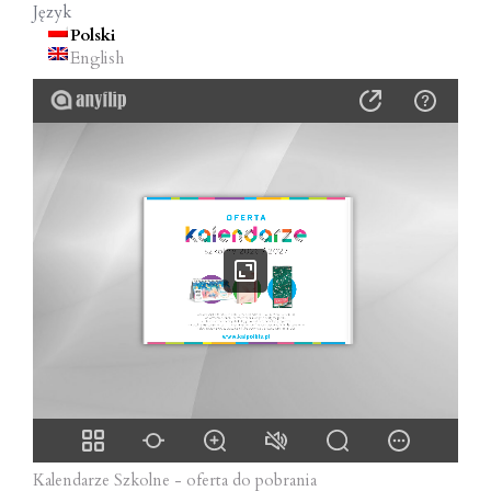
Język
o
Polski
n
English
Kalendarze Szkolne - oferta do pobrania