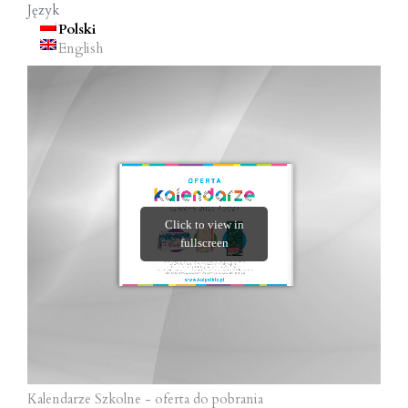
Język
o
Polski
n
English
Kalendarze Szkolne - oferta do pobrania