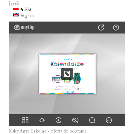
Język
o
Polski
n
English
Kalendarze Szkolne - oferta do pobrania